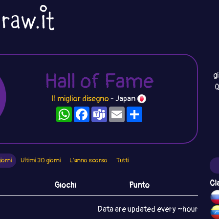
Hall of Fame
g
Q
Il miglior disegno
- Japan
WhatsApp
Facebook
Teams
Email
Condividi
iorni
Ultimi 30 giorni
L'anno scorso
Tutti
Cl
Giochi
Punto
Data are updated every ~hour