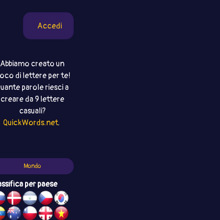
Accedi
Abbiamo creato un
ioco di lettere per te!
uante parole riesci a
creare da 9 lettere
casuali?
QuickWords.net
.
Mondo
assifica per paese