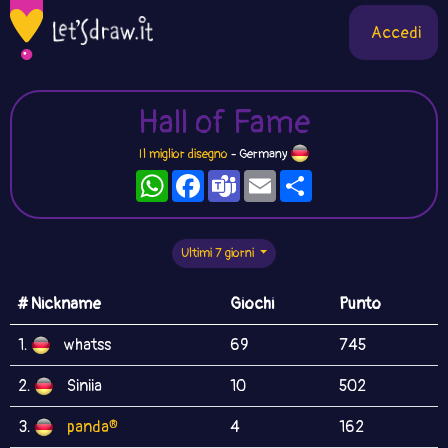
Accedi
Hall of Fame
Il miglior disegno
- Germany
WhatsApp
Facebook
Teams
Email
Condividi
Ultimi 7 giorni
# Nickname
Giochi
Punto
1.
whatss
69
745
2.
Siniia
10
502
3.
panda®
4
162