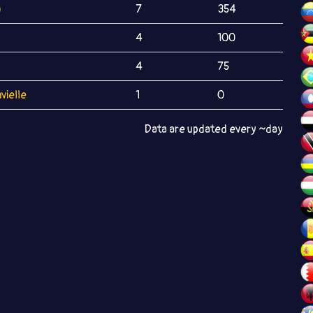
)
7
354
4
100
4
75
vielle
1
0
Data are updated every ~day