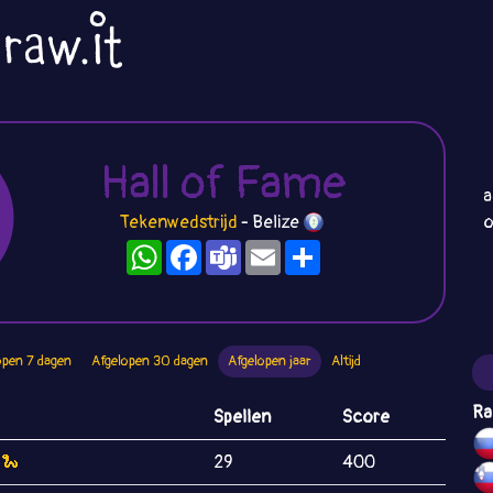
Hall of Fame
a
Tekenwedstrijd
- Belize
o
WhatsApp
Facebook
Teams
Email
Deel
open 7 dagen
Afgelopen 30 dagen
Afgelopen jaar
Altijd
Ra
Spellen
Score
 🐍
29
400