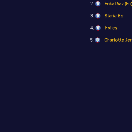
2.
Erika Diaz (Eri
3.
Starie Boi
4.
Fylics
5.
Charlotte Jen