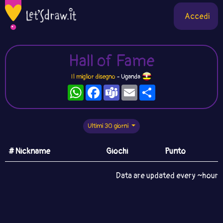
Accedi
Hall of Fame
Il miglior disegno
- Uganda
WhatsApp
Facebook
Teams
Email
Condividi
Ultimi 30 giorni
# Nickname
Giochi
Punto
Data are updated every ~hour