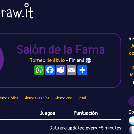
Ve
Salón de la Fama
J
co
Torneo de dibujo
- Finland
WhatsApp
Facebook
Teams
Email
Compartir
¡
M
ltimos 7dias
Ultimos 30 días
Ultimo año
Total
Ca
o
Juegos
Puntuación
Data are updated every ~5 minutes