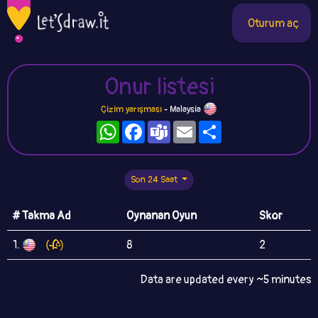
Oturum aç
Onur listesi
Çizim yarışması
- Malaysia
WhatsApp
Facebook
Teams
Email
Paylaş
Son 24 Saat
# Takma Ad
Oynanan Oyun
Skor
1.
(🥀)
8
2
Data are updated every ~5 minutes