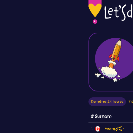
Dernières 24 heures
7 
# Surnom
1.
Evan🌿😝