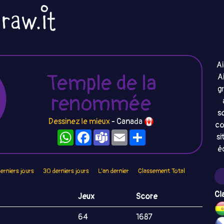
Ai
Temple de la
A
gr
renommée
s
Dessinez le mieux
- Canada
co
WhatsApp
Facebook
Teams
Email
Partager
si
é
derniers jours
30 derniers jours
L’an dernier
Classement Total
Cl
Jeux
Score
64
1687