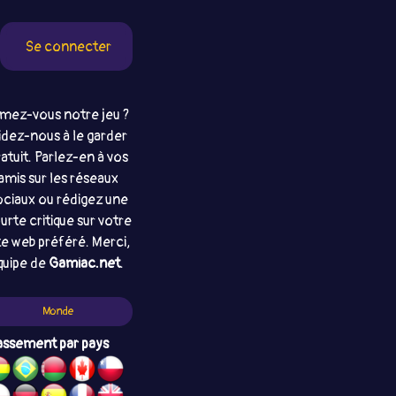
Se connecter
mez-vous notre jeu ?
idez-nous à le garder
atuit. Parlez-en à vos
amis sur les réseaux
ociaux ou rédigez une
urte critique sur votre
te web préféré. Merci,
quipe de
Gamiac.net
.
Monde
assement par pays