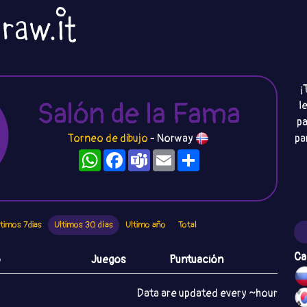
¡
Salón de la Fama
l
pa
Torneo de dibujo
- Norway
pa
WhatsApp
Facebook
Teams
Email
Compartir
ltimos 7dias
Ultimos 30 días
Ultimo año
Total
Ca
o
Juegos
Puntuación
Data are updated every ~hour