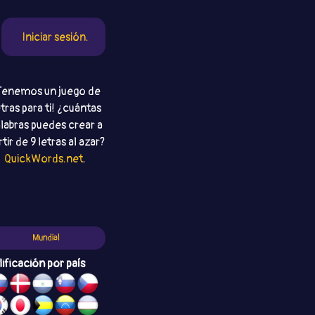
Iniciar sesión.
Tenemos un juego de
etras para ti! ¿cuántas
labras puedes crear a
rtir de 9 letras al azar?
QuickWords.net
.
Mundial
lificación por país