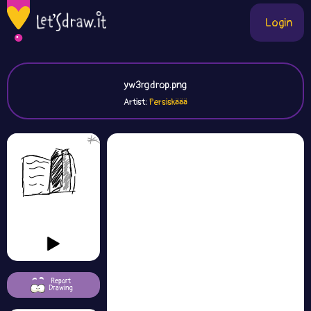
Login
yw3rgdrop.png
Artist:
Persiskäää
Report
Drawing