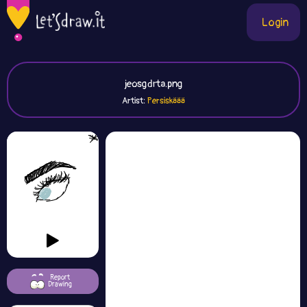
Login
jeosgdrta.png
Artist:
Persiskäää
Report
Drawing